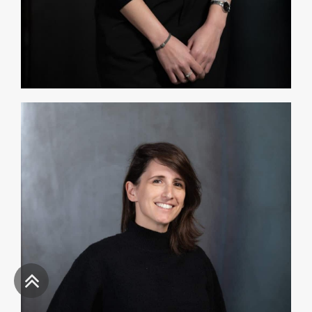
גלילה
לראש